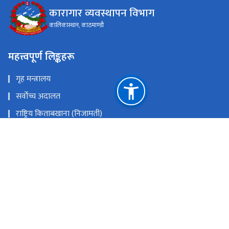
कारागार व्यवस्थापन विभाग
कालिकास्थान, काठमाण्डौ
महत्त्वपूर्ण लिङ्कहरू
गृह मन्त्रालय
सर्वोच्च अदालत
राष्ट्रिय किताबखाना (निजामती)
महान्यायाधिवक्ताको कार्यालय, नेपाल
राष्ट्रिय प्राकृतिक स्रोत तथा वित्त आयोग
कालिकास्थान, काठमाण्डौ
prashasan@dopm.gov.np
०१-४५४४५५३