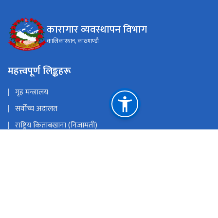
कारागार व्यवस्थापन विभाग
कालिकास्थान, काठमाण्डौ
महत्त्वपूर्ण लिङ्कहरू
गृह मन्त्रालय
सर्वोच्च अदालत
राष्ट्रिय किताबखाना (निजामती)
महान्यायाधिवक्ताको कार्यालय, नेपाल
राष्ट्रिय प्राकृतिक स्रोत तथा वित्त आयोग
कालिकास्थान, काठमाण्डौ
prashasan@dopm.gov.np
०१-४५४४५५३