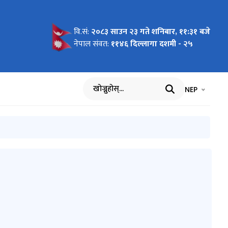
वि.सं:
२०८३ साउन २३ गते शनिबार, ११:३१ बजे
क नामावली
नेपाल संवत:
११४६ दिल्लागा दशमी - २५
भाषा चयन गर्नुह
भाषा प
NEP
खोज्नुहोस्