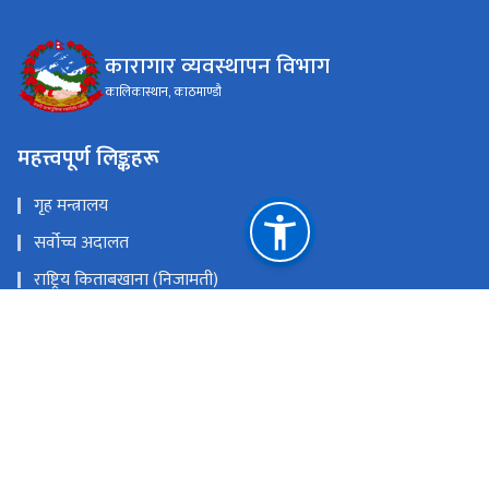
कारागार व्यवस्थापन विभाग
कालिकास्थान, काठमाण्डौ
महत्त्वपूर्ण लिङ्कहरू
गृह मन्त्रालय
सर्वोच्च अदालत
राष्ट्रिय किताबखाना (निजामती)
महान्यायाधिवक्ताको कार्यालय, नेपाल
राष्ट्रिय प्राकृतिक स्रोत तथा वित्त आयोग
कालिकास्थान, काठमाण्डौ
prashasan@dopm.gov.np
०१-४५४४५५३