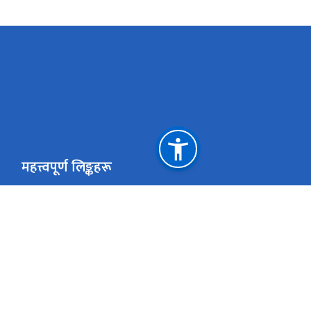
महत्त्वपूर्ण लिङ्कहरू
गृह मन्त्रालय
सर्वोच्च अदालत
राष्ट्रिय किताबखाना (निजामती)
महान्यायाधिवक्ताको 
राष्ट्रिय प्राकृतिक स्रोत तथा वित्त आयोग
क