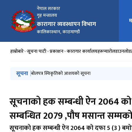
नेपाल सरकार
गृह मन्त्रालय
म
मुख्य न
कारागार व्यवस्थापन विभाग
कालिकास्थान, काठमाण्डौ
हाम्रोबारे
सूचना पाटी
प्रकाशन
कारागार कार्यालयहरू
प्यारोल
डाउनलोड
मुख्य नेभिगेसनमा जानुहोस्
सूचना
कार्यान्वयनयोग्य सुझाव पठाई सहयोग गरिदिनुहुन ।
बोलपत्र स्विकृतिको आशयको सूचना
Prison Van खरिदसम्बन्धी बोलपत्र आह्‍वानको सूचना
प्रेस विज्ञप्‍ति
२०८२ मंसिर ११ सम्म फरार रहेका कैदीबन्दीहरूको अध्यावधिक
सूचनाको हक सम्बन्धी ऐन 2064 को द
सम्बन्धित 2079 ,पौष मसान्त सम्मको 
सूचनाको हक सम्बन्धी ऐन 2064 को दफा 5 (3 ) बमोजिम