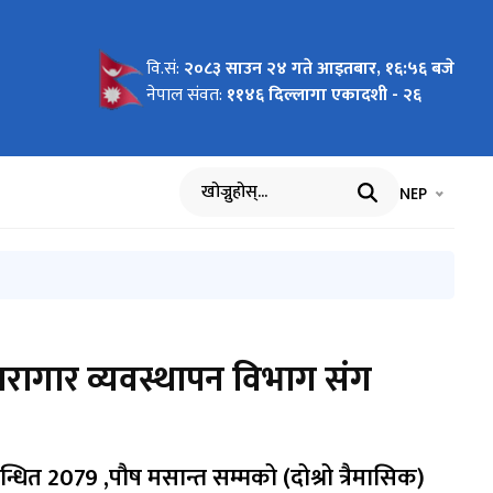
वि.सं:
२०८३ साउन २४ गते आइतबार, १६:५६ बजे
क
नेपाल संवत:
११४६ दिल्लागा एकादशी - २६
भाषा चयन गर्नुह
भाषा प
NEP
खोज्नुहोस्
ारागार व्यवस्थापन विभाग संग
धित 2079 ,पौष मसान्त सम्मको (दोश्रो त्रैमासिक)