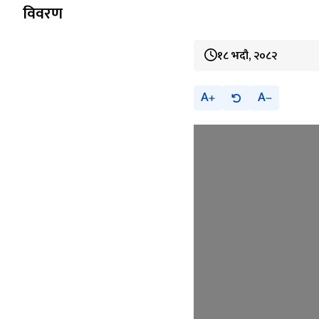
विवरण
१८ भदौ, २०८२
A
A