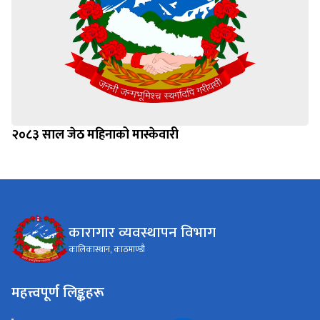
२०८३ साल जेठ महिनाको मास्केवारी
कारागार व्यवस्थापन विभाग
कालिकास्थान, काठमाण्डौ
महत्त्वपूर्ण लिङ्कहरू