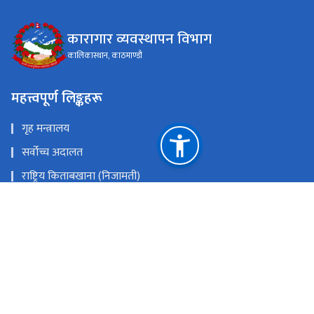
कारागार व्यवस्थापन विभाग
कालिकास्थान, काठमाण्डौ
महत्त्वपूर्ण लिङ्कहरू
गृह मन्त्रालय
सर्वोच्च अदालत
राष्ट्रिय किताबखाना (निजामती)
महान्यायाधिवक्ताको कार्यालय, नेपाल
राष्ट्रिय प्राकृतिक स्रोत तथा वित्त आयोग
कालिकास्थान, काठमाण्डौ
prashasan@dopm.gov.np
०१-४५४४५५३