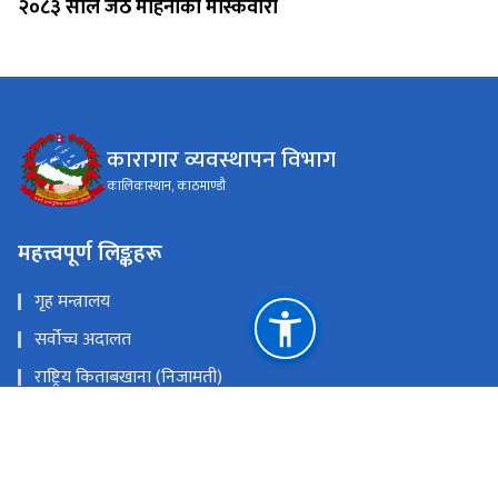
२०८३ साल जेठ महिनाको मास्केवारी
कारागार व्यवस्थापन विभाग
कालिकास्थान, काठमाण्डौ
महत्त्वपूर्ण लिङ्कहरू
गृह मन्त्रालय
सर्वोच्च अदालत
राष्ट्रिय किताबखाना (निजामती)
महान्यायाधिवक्ताको कार्यालय, नेपाल
राष्ट्रिय प्राकृतिक स्रोत तथा वित्त आयोग