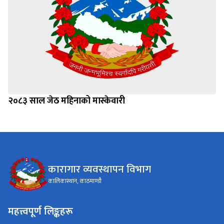
२०८३ साल जेठ महिनाको मास्केवारी
कारागार व्यवस्थापन विभाग
कालिकास्थान, काठमाण्डौ
महत्त्वपूर्ण लिङ्कहरू