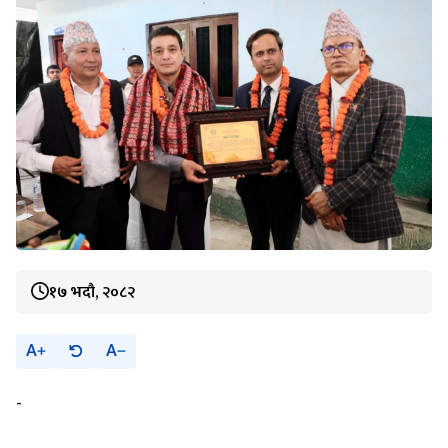
१७ भदौ, २०८२
A
A
-