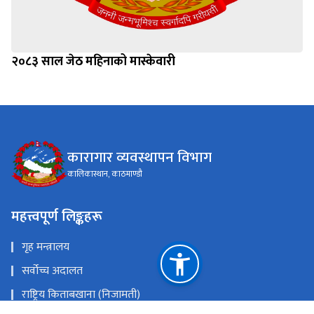
२०८३ साल जेठ महिनाको मास्केवारी
कारागार व्यवस्थापन विभाग
कालिकास्थान, काठमाण्डौ
महत्त्वपूर्ण लिङ्कहरू
गृह मन्त्रालय
सर्वोच्च अदालत
राष्ट्रिय किताबखाना (निजामती)